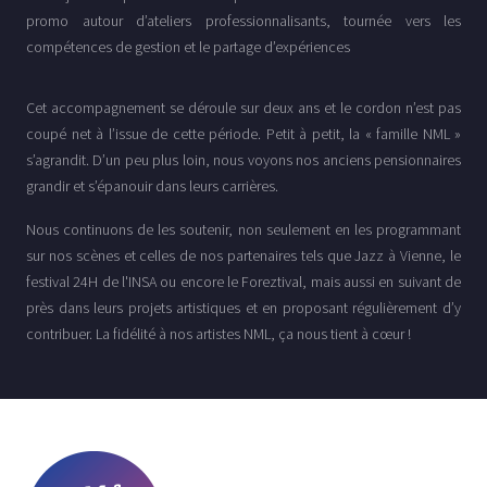
promo autour d’ateliers professionnalisants, tournée vers les
compétences de gestion et le partage d’expériences
Cet accompagnement se déroule sur deux ans et le cordon n’est pas
coupé net à l’issue de cette période. Petit à petit, la « famille NML »
s’agrandit. D’un peu plus loin, nous voyons nos anciens pensionnaires
grandir et s’épanouir dans leurs carrières.
Nous continuons de les soutenir, non seulement en les programmant
sur nos scènes et celles de nos partenaires tels que Jazz à Vienne, le
festival 24H de l'INSA ou encore le Foreztival, mais aussi en suivant de
près dans leurs projets artistiques et en proposant régulièrement d’y
contribuer. La fidélité à nos artistes NML, ça nous tient à cœur !